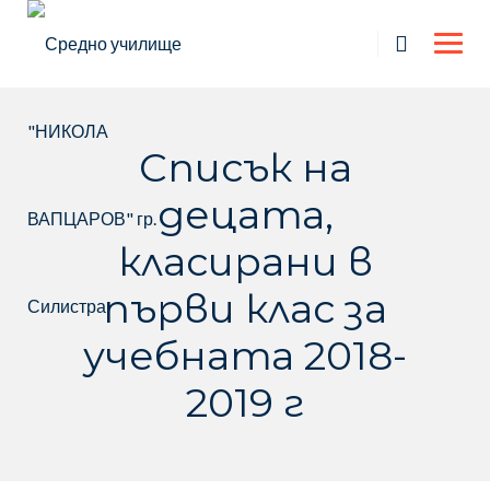
Skip
to
content
Списък на
децата,
класирани в
първи клас за
учебната 2018-
2019 г