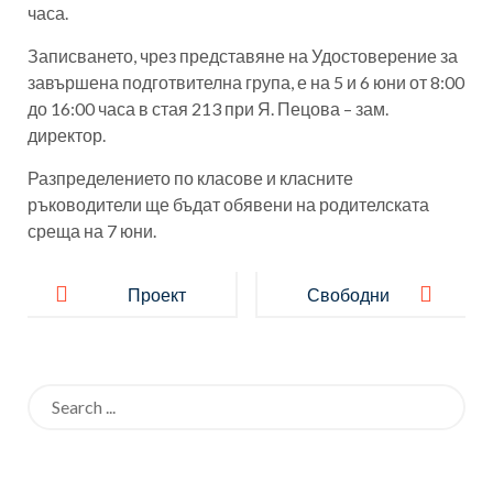
часа.
Записването, чрез представяне на Удостоверение за
завършена подготвителна група, е на 5 и 6 юни от 8:00
до 16:00 часа в стая 213 при Я. Пецова – зам.
директор.
Разпределението по класове и класните
ръководители ще бъдат обявени на родителската
среща на 7 юни.
Post
navigation
Проект
Свободни
„Обичам
места в 1
моето
клас
Search
училище“
for: