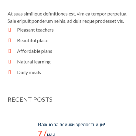
At suas similique definitiones est, vim ea tempor perpetua.
Sale eripuit ponderum ne his, ad duis reque prodesset vis.
Pleasant teachers
Beautiful place
Affordable plans
Natural learning
Daily meals
RECENT POSTS
Важно за всички зрелостници!
7 /
МАЙ