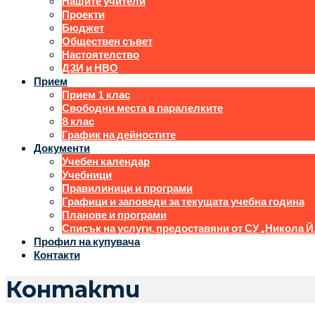
Нашите учители
Проекти
Бюджет
Обществен съвет
Настоятелство
ДЗИ и НВО
Прием
Прием 1 клас
Свободни места в паралелките
8 клас
График на дейностите
Документи
Учебен календар
Учебници
Правилиници и програми
Графици и заповеди за текущата учебна година
Планове и програми
Списък на услуги, предоставяни от СУ „Никола Й
Профил на купувача
Контакти
Контакти