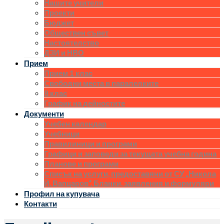
Нашите учители
Проекти
Бюджет
Обществен съвет
Настоятелство
ДЗИ и НВО
Прием
Прием 1 клас
Свободни места в паралелките
8 клас
График на дейностите
Документи
Учебен календар
Учебници
Правилиници и програми
Графици и заповеди за текущата учебна година
Планове и програми
Списък на услуги, предоставяни от СУ „Никола
Й. Вапцаров“. Бланки, заявления и формуляри
Профил на купувача
Контакти