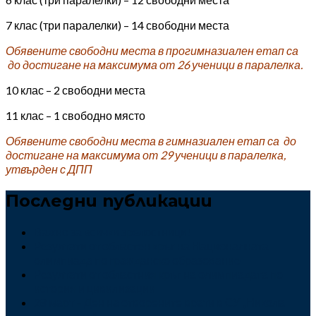
7 клас (три паралелки) – 14 свободни места
Обявените свободни места в прогимназиален етап са
до достигане на максимума от 26 ученици в паралелка.
10 клас – 2 свободни места
11 клас – 1 свободно място
Обявените свободни места в гимназиален етап са до
достигане на максимума от 29 ученици в паралелка,
утвърден с ДПП
Последни публикации
Важно за всички зрелостници!
Резултати от областен кръг на Националната
олимпиада по гражданско образование
Резултати от областния кръг на олимпиадата по
история и цивилизации
28 март – Ден на отворените врати в СУ „Никола