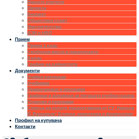
Нашите учители
Проекти
Бюджет
Обществен съвет
Настоятелство
ДЗИ и НВО
Прием
Прием 1 клас
Свободни места в паралелките
8 клас
График на дейностите
Документи
Учебен календар
Учебници
Правилиници и програми
Графици и заповеди за текущата учебна година
Планове и програми
Списък на услуги, предоставяни от СУ „Никола
Й. Вапцаров“. Бланки, заявления и формуляри
Профил на купувача
Контакти