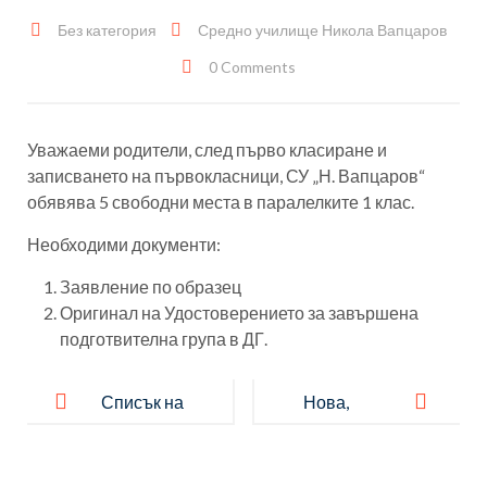
Без категория
Средно училище Никола Вапцаров
0 Comments
Уважаеми родители, след първо класиране и
записването на първокласници, СУ „Н. Вапцаров“
обявява 5 свободни места в паралелките 1 клас.
Необходими документи:
Заявление по образец
Оригинал на Удостоверението за завършена
подготвителна група в ДГ.
Post
navigation
Списък на
Нова,
децата,
позитивна
класирани в
среда след