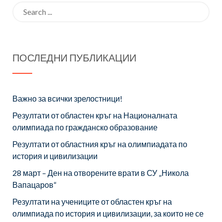
Search
първи клас
проект
for:
за учебната
„Обичам
2018-2019 г
моето
ПОСЛЕДНИ ПУБЛИКАЦИИ
училище“
Важно за всички зрелостници!
Резултати от областен кръг на Националната
олимпиада по гражданско образование
Резултати от областния кръг на олимпиадата по
история и цивилизации
28 март – Ден на отворените врати в СУ „Никола
Вапацаров“
Резултати на учениците от областен кръг на
олимпиада по история и цивилизации, за които не се