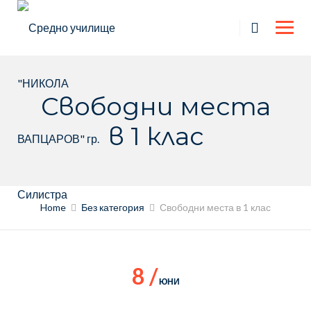
Skip
to
content
Свободни места
в 1 клас
Home
Без категория
Свободни места в 1 клас
8 /
ЮНИ